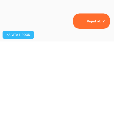
KÄIVITA E-POOD
ARTIKLID
Kõik teemad
Makselahendused
Uudiskirjad